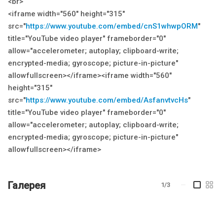
<br>
<iframe width="560" height="315"
src="
https://www.youtube.com/embed/cnS1whwpORM
"
title="YouTube video player" frameborder="0"
allow="accelerometer; autoplay; clipboard-write;
encrypted-media; gyroscope; picture-in-picture"
allowfullscreen></iframe><iframe width="560"
height="315"
src="
https://www.youtube.com/embed/AsfanvtvcHs
"
title="YouTube video player" frameborder="0"
allow="accelerometer; autoplay; clipboard-write;
encrypted-media; gyroscope; picture-in-picture"
allowfullscreen></iframe>
Галерея
1/3
—