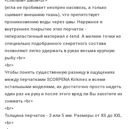
«слепым» швом<br>
(игла не пробивает неопрен насквозь, а только
сшивает внешнюю ткань), что препятствует
проникновению воды через швы. Наружное и
внутреннее покрытие этих перчаток -
гиперэластичный материал x-tend. А мелкие точки из
специально подобранного секретного состава
позволяют легко удержать в руках весьма крупную
рыбу.<br>
<br>
Чтобы понять существенную разницу в ощущениях
между перчатками SCORPENA Kirkines и всеми
остальными моделями, их достаточно просто надеть
один раз на руку и после этого вряд ли Вы захотите их
снимать.<br>
<br>
Толщина перчаток - 3 или 5 мм. Размеры от XS до XXL.
<br>