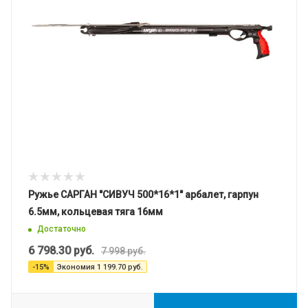
Ружье САРГАН "СИВУЧ 500*16*1" арбалет, гарпун
6.5мм, кольцевая тяга 16мм
Достаточно
6 798.30
руб.
7 998
руб.
-
15
%
Экономия
1 199.70
руб.