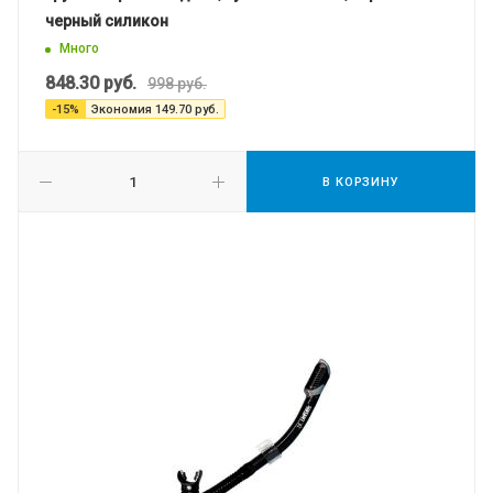
черный силикон
Много
848.30
руб.
998
руб.
-
15
%
Экономия
149.70
руб.
В КОРЗИНУ