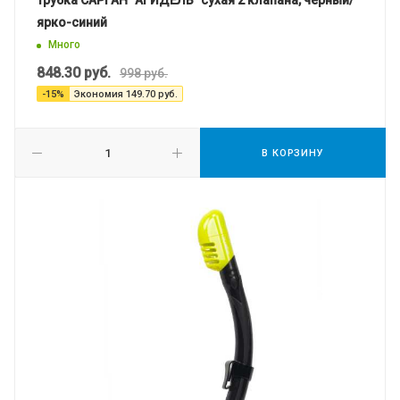
Трубка САРГАН "АГИДЕЛЬ" сухая 2 клапана, черный/
ярко-синий
Много
848.30
руб.
998
руб.
-
15
%
Экономия
149.70
руб.
В КОРЗИНУ