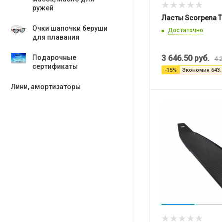
ружей
Ласты Scorpena Ta
Очки шапочки беруши
Достаточно
для плавания
Подарочные
3 646.50
руб.
4 
сертификаты
-
15
%
Экономия
643.
Лини, амортизаторы