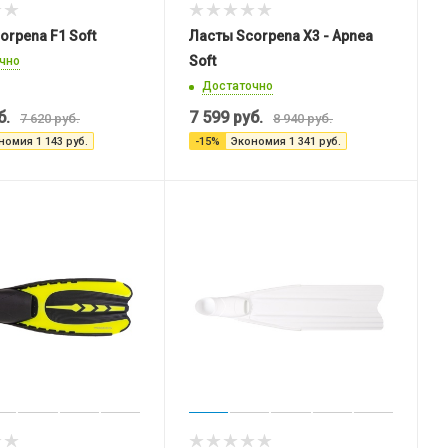
orpena F1 Soft
Ласты Scorpena X3 - Apnea
Soft
чно
Достаточно
б.
7 599
руб.
7 620
руб.
8 940
руб.
номия
1 143
руб.
-
15
%
Экономия
1 341
руб.