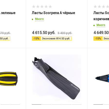
A зеленые
Ласты Scorpena A чёрные
Ласты Sc
коричне
Много
Много
4 615.50
руб.
4 649.50
470
руб.
5 430
руб.
50
руб.
-
15
%
Экономия
814.50
руб.
-
15
%
Эко