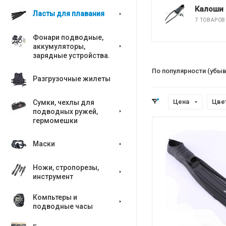
Калоши
Ласты для плавания
7 ТОВАРОВ
Фонари подводные,
аккумуляторы,
зарядные устройства.
По популярности (убы
Разгрузочные жилеты
Цена
Цве
Сумки, чехлы для
подводных ружей,
гермомешки
Маски
Ножи, стропорезы,
инструмент
Компьтеры и
подводные часы