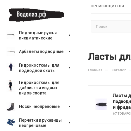
ПРОИЗВОДИТЕЛИ
Подводные ружья
пневматические
Арбалеты подводные
Ласты дл
Гидрокостюмы для
—
Главная
Каталог
подводной охоты
Гидрокостюмы для
дайвинга и водных
видов спорта
Ласты 
подводн
Носки неопреновые
и фрида
67 ТОВАРО
Перчатки и рукавицы
неопреновые