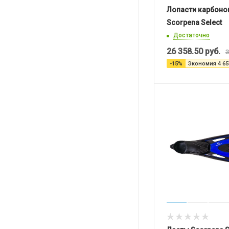
Лопасти карбоно
Scorpenа Select
Достаточно
26 358.50
руб.
3
-
15
%
Экономия
4 65