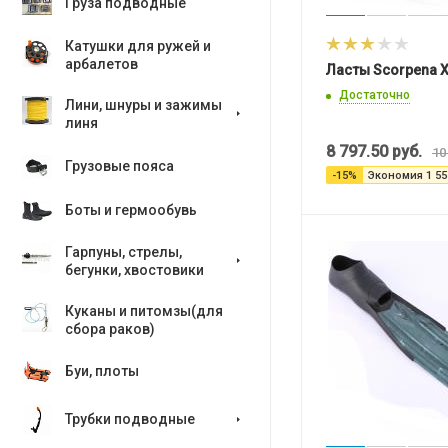
Груза подводные
Катушки для ружей и
арбалетов
Ласты Scorpena X
Достаточно
Лини, шнуры и зажимы
линя
8 797.50
руб.
10
Грузовые пояса
-
15
%
Экономия
1 55
Боты и гермообувь
Гарпуны, стрелы,
бегунки, хвостовики
Куканы и питомзы(для
сбора раков)
Буи, плоты
Трубки подводные