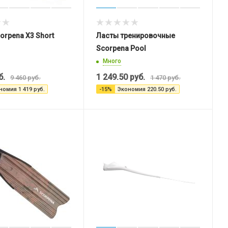
orpena X3 Short
Ласты тренировочные
Scorpena Pool
Много
б.
1 249.50
руб.
9 460
руб.
1 470
руб.
номия
1 419
руб.
-
15
%
Экономия
220.50
руб.