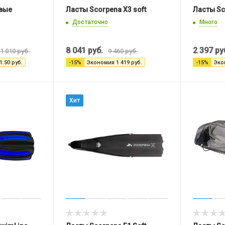
вые
Ласты Scorpena X3 soft
Ласты Sc
Достаточно
Много
8 041
руб.
2 397
ру
1 010
руб.
9 460
руб.
1.50
руб.
-
15
%
Экономия
1 419
руб.
-
15
%
Эко
Хит