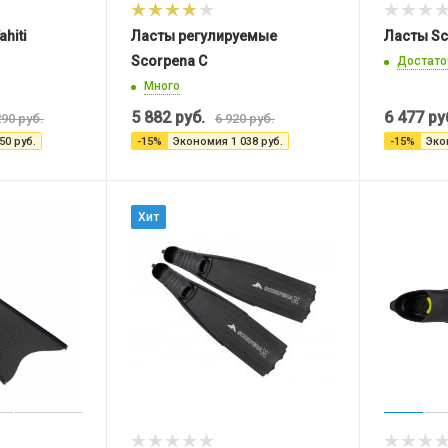
hiti
Ласты регулируемые
Ласты Sc
Scorpena C
Достато
Много
5 882
руб.
6 477
ру
290
руб.
6 920
руб.
50
руб.
-
15
%
Экономия
1 038
руб.
-
15
%
Эко
Хит