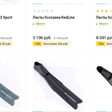
3 Sport
Ласты Scorpena RedLine
Ласты Sc
Много
Много
3 196
руб.
8 041
ру
 350
руб.
3 760
руб.
2.50
руб.
-
15
%
Экономия
564
руб.
-
15
%
Эко