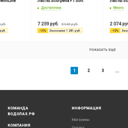
SwimLine
Ласты Scorpena F1 Soft
Ласты Sc
Достаточно
Много
7 259
руб.
2 074
ру
руб.
8 540
руб.
руб.
-
15
%
Экономия
1 281
руб.
-
15
%
Эко
ПОКАЗАТЬ ЕЩЕ
1
2
3
КОМАНДА
ИНФОРМАЦИЯ
ВОДОЛАЗ.РФ
Магазины
КОМПАНИЯ
Оплата