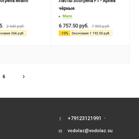
orpena Miami
Ласты Scorpena F1 - Apnea
чёрные
Мало
б.
6 757.50
руб.
2 440
руб.
7 950
руб.
номия
366
руб.
-
15
%
Экономия
1 192.50
руб.
6
+79123121991
vodolaz@vodolaz.su