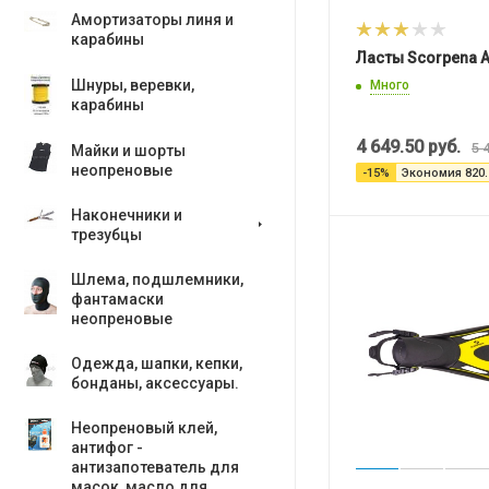
Амортизаторы линя и
карабины
Ласты Scorpena 
Шнуры, веревки,
Много
карабины
4 649.50
руб.
5 
Майки и шорты
неопреновые
-
15
%
Экономия
820.
Наконечники и
трезубцы
Шлема, подшлемники,
фантамаски
неопреновые
Одежда, шапки, кепки,
бонданы, аксесcуары.
Неопреновый клей,
антифог -
антизапотеватель для
масок, масло для