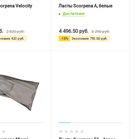
orpena Velocity
Ласты Scorpena A, белые
Достаточно
б.
4 496.50
руб.
2 820
руб.
5 290
руб.
номия
423
руб.
-
15
%
Экономия
793.50
руб.