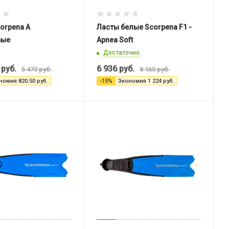
orpena A
Ласты белые Scorpena F1 -
вые
Apnea Soft
Достаточно
руб.
6 936
руб.
5 470
руб.
8 160
руб.
номия
820.50
руб.
-
15
%
Экономия
1 224
руб.