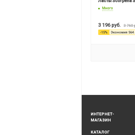
Ласты Scorpena 
Много
3 196
руб.
3 760
-
15
%
Экономия
564
ИНТЕРНЕТ-
МАГАЗИН
КАТАЛОГ