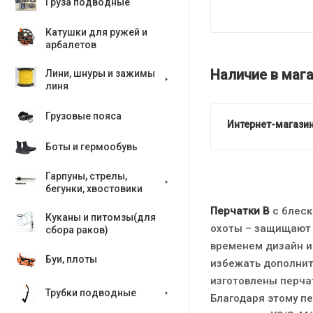
Груза подводные
Катушки для ружей и
арбалетов
Наличие в мага
Лини, шнуры и зажимы
линя
Грузовые пояса
Интернет-магазин
Боты и гермообувь
Гарпуны, стрелы,
бегунки, хвостовики
Перчатки В
с блеск
Куканы и питомзы(для
охоты – защищают 
сбора раков)
временем дизайн и
Буи, плоты
избежать дополнит
изготовлены перча
Трубки подводные
Благодаря этому пе