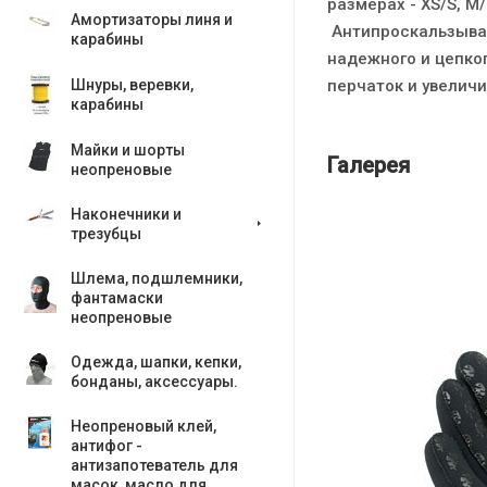
размерах - XS/S, M/
Амортизаторы линя и
Антипроскальзываю
карабины
надежного и цепког
перчаток и увеличи
Шнуры, веревки,
карабины
Майки и шорты
Галерея
неопреновые
Наконечники и
трезубцы
Шлема, подшлемники,
фантамаски
неопреновые
Одежда, шапки, кепки,
бонданы, аксесcуары.
Неопреновый клей,
антифог -
антизапотеватель для
масок, масло для