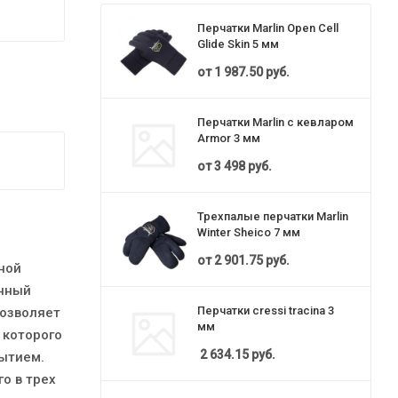
Перчатки Marlin Open Cell
Glide Skin 5 мм
от
1 987.50 руб.
Перчатки Marlin с кевларом
Armor 3 мм
от
3 498 руб.
Трехпалые перчатки Marlin
Winter Sheico 7 мм
от
2 901.75 руб.
ной
енный
Перчатки cressi tracina 3
позволяет
мм
 которого
2 634.15
руб.
ытием.
о в трех