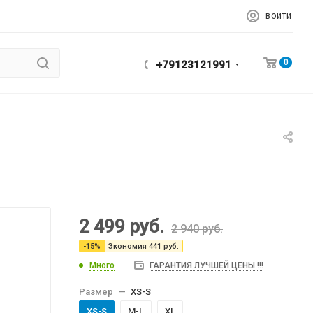
ВОЙТИ
0
+79123121991
2 499
руб.
2 940
руб.
-
15
%
Экономия
441
руб.
Много
ГАРАНТИЯ ЛУЧШЕЙ ЦЕНЫ !!!
Размер
—
XS-S
XS-S
M-L
XL