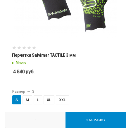
Перчатки Salvimar TACTILE 3 мм
Много
4 540
руб.
Размер
—
S
S
M
L
XL
XXL
В КОРЗИНУ