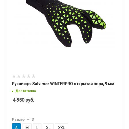
Рукавицы Salvimar WINTERPRO открытая пора, 9 мм
Достаточно
4 350
руб.
Размер
—
S
S
M
L
XL
XXL