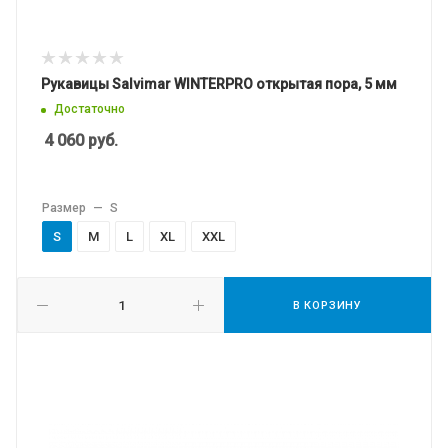
Рукавицы Salvimar WINTERPRO открытая пора, 5 мм
Достаточно
4 060
руб.
Размер
—
S
S
M
L
XL
XXL
В КОРЗИНУ